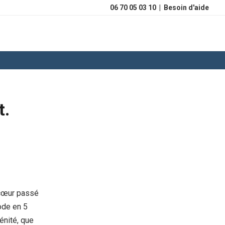
06 70 05 03 10
|
Besoin d'aide
t.
 cœur passé
ode en 5
énité, que