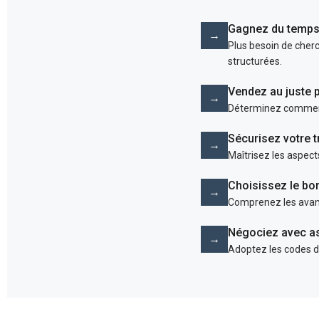
Gagnez du temp
→
Plus besoin de cherc
structurées.
Vendez au juste p
→
Déterminez comment 
Sécurisez votre 
→
Maîtrisez les aspect
Choisissez le bo
→
Comprenez les avant
Négociez avec a
→
Adoptez les codes du