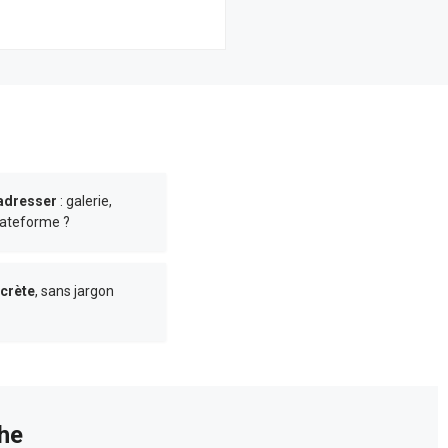
 adresser
: galerie,
lateforme ?
crète
, sans jargon
he